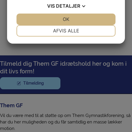
VIS
DETALJER
JA
NEJ
OK
JA
NEJ
NØDVENDIGE
PRÆFERENCER
AFVIS ALLE
JA
NEJ
JA
NEJ
MARKETING
STATISTIK
Tilmeld dig Them GF idrætshold her og kom i
dit livs form!
Tilmelding
Them GF
Vil du være med til at støtte op om Them Gymnastikforening, så
har du her muligheden og du får samtidlig en masse lækker
motion.