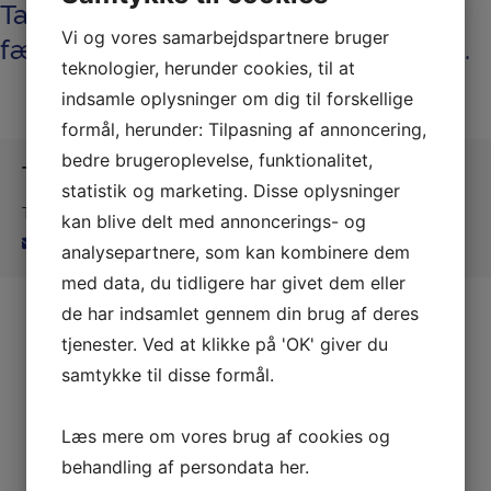
Tak fordi du overvejer at støtte
Vi og vores samarbejdspartnere bruger
fællesskab, idræt og aktivitet i Them.
teknologier, herunder cookies, til at
indsamle oplysninger om dig til forskellige
formål, herunder: Tilpasning af annoncering,
bedre brugeroplevelse, funktionalitet,
Them GF
statistik og marketing. Disse oplysninger
Them Gymnastikforening af 1896
kan blive delt med annoncerings- og
formandthemgf@gmail.com
analysepartnere, som kan kombinere dem
med data, du tidligere har givet dem eller
de har indsamlet gennem din brug af deres
tjenester. Ved at klikke på 'OK' giver du
samtykke til disse formål.
Læs mere om vores brug af cookies og
behandling af persondata
her
.