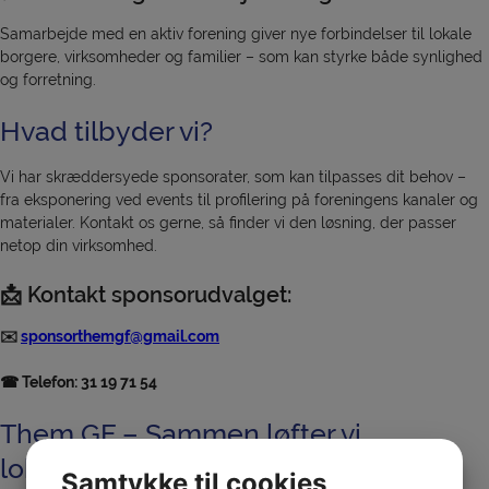
Samarbejde med en aktiv forening giver nye forbindelser til lokale
borgere, virksomheder og familier – som kan styrke både synlighed
og forretning.
Hvad tilbyder vi?
Vi har skræddersyede sponsorater, som kan tilpasses dit behov –
fra eksponering ved events til profilering på foreningens kanaler og
materialer. Kontakt os gerne, så finder vi den løsning, der passer
netop din virksomhed.
📩 Kontakt sponsorudvalget:
✉️
sponsorthemgf@gmail.com
☎ Telefon: 31 19 71 54
Them GF – Sammen løfter vi
lokalsamfundet!
Samtykke til cookies