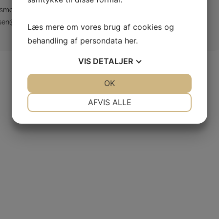
esmedlem
Suppleant
nsen@yahoo.com
Læs mere om vores brug af cookies og
behandling af persondata
her
.
VIS
DETALJER
JA
NEJ
OK
JA
NEJ
NØDVENDIGE
PRÆFERENCER
AFVIS ALLE
JA
NEJ
JA
NEJ
MARKETING
STATISTIK