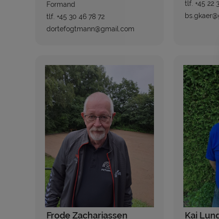
tlf. +45 22 
Formand
bs.gkaer@
tlf. +45 30 46 78 72
dortefogtmann@gmail.com
Frode Zachariassen
Kai Lun