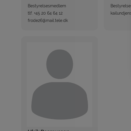
Bestyrelsesmedlem
Bestyrels
tlf. +45 20 64 64 12
kailundje
frode26@mail.tele.dk