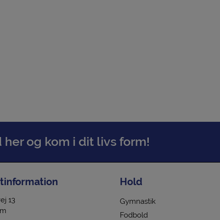
er og kom i dit livs form!
tinformation
Hold
ej 13
Gymnastik
em
Fodbold