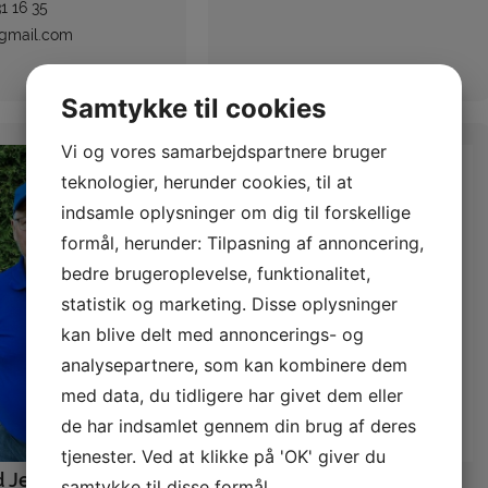
31 16 35
gmail.com
Samtykke til cookies
Vi og vores samarbejdspartnere bruger
teknologier, herunder cookies, til at
indsamle oplysninger om dig til forskellige
formål, herunder: Tilpasning af annoncering,
bedre brugeroplevelse, funktionalitet,
statistik og marketing. Disse oplysninger
kan blive delt med annoncerings- og
analysepartnere, som kan kombinere dem
med data, du tidligere har givet dem eller
de har indsamlet gennem din brug af deres
tjenester. Ved at klikke på 'OK' giver du
d Jensen
Sanny von Mehren
samtykke til disse formål.